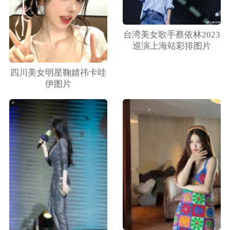
台湾美女歌手蔡依林2023
巡演上海站彩排图片
四川美女明星鞠婧祎卡哇
伊图片