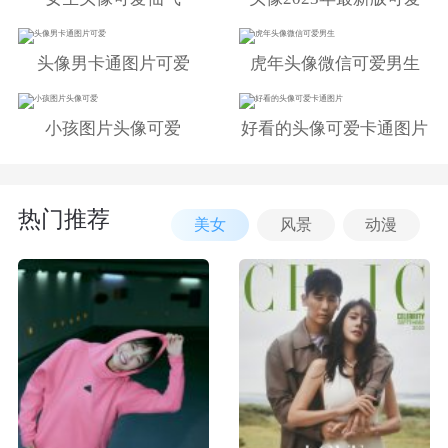
头像男卡通图片可爱
虎年头像微信可爱男生
小孩图片头像可爱
好看的头像可爱卡通图片
热门推荐
美女
风景
动漫