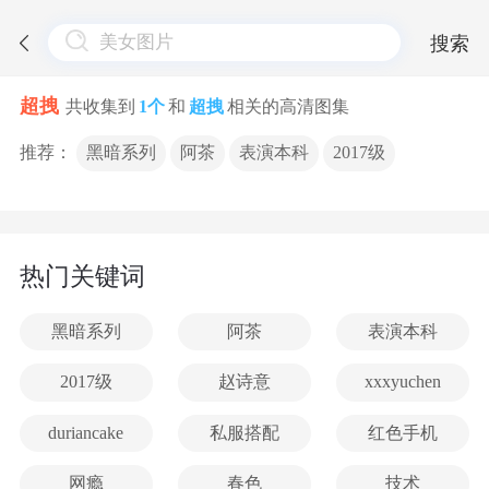
搜索
超拽
共收集到
1个
和
超拽
相关的高清图集
推荐：
黑暗系列
阿茶
表演本科
2017级
热门关键词
黑暗系列
阿茶
表演本科
2017级
赵诗意
xxxyuchen
duriancake
私服搭配
红色手机
网瘾
春色
技术