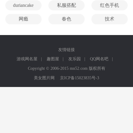
duriancake
私服搭配
红色手机
网瘾
春色
技术
友情链接
游戏网名屋
|
趣图屋
|
友乐园
|
QQ网名吧
|
Copyright © 2006-2015 mn52.com 版权所有
美女图片网
京ICP备15023835号-3