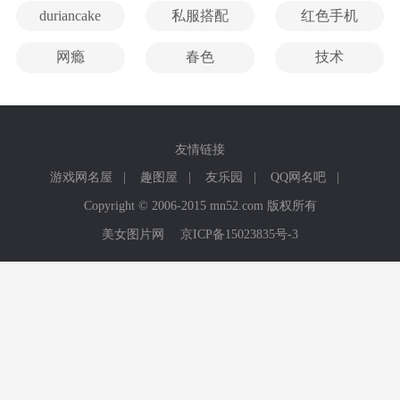
duriancake
私服搭配
红色手机
网瘾
春色
技术
友情链接
游戏网名屋
|
趣图屋
|
友乐园
|
QQ网名吧
|
Copyright © 2006-2015 mn52.com 版权所有
美女图片网
京ICP备15023835号-3