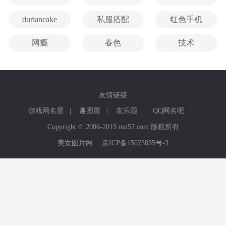
duriancake
私服搭配
红色手机
网瘾
春色
技术
友情链接
游戏网名屋
|
趣图屋
|
友乐园
|
QQ网名吧
|
Copyright © 2006-2015 mn52.com 版权所有
美女图片网
京ICP备15023835号-3