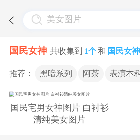
国民女神
共收集到
1个
和
国民女神
推荐：
黑暗系列
阿茶
表演本
国民宅男女神图片 白衬衫
清纯美女图片