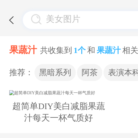
果蔬汁
共收集到
1个
和
果蔬汁
相
推荐：
黑暗系列
阿茶
表演本
超简单DIY美白减脂果蔬
汁每天一杯气质好