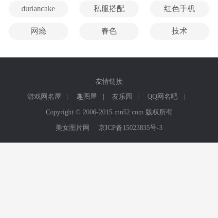
duriancake
私服搭配
红色手机
网瘾
春色
技术
友情链接
游戏网名屋
|
趣图屋
|
友乐园
|
QQ网名吧
|
Copyright © 2006-2015 mn52.com 版权所有
美女图片网
京ICP备15023835号-3