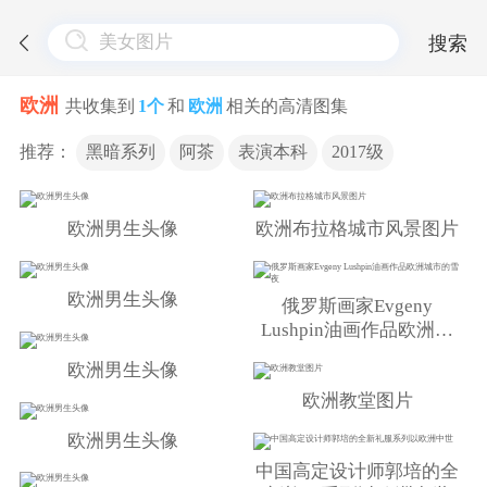
搜索
欧洲
共收集到
1个
和
欧洲
相关的高清图集
推荐：
黑暗系列
阿茶
表演本科
2017级
欧洲男生头像
欧洲布拉格城市风景图片
欧洲男生头像
俄罗斯画家Evgeny
Lushpin油画作品欧洲城
市的雪夜
欧洲男生头像
欧洲教堂图片
欧洲男生头像
中国高定设计师郭培的全