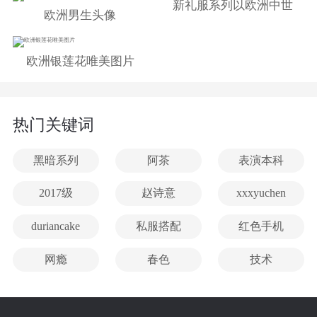
新礼服系列以欧洲中世
欧洲男生头像
欧洲银莲花唯美图片
热门关键词
黑暗系列
阿茶
表演本科
2017级
赵诗意
xxxyuchen
duriancake
私服搭配
红色手机
网瘾
春色
技术