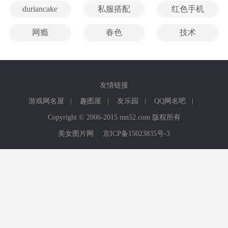
duriancake
私服搭配
红色手机
网瘾
春色
技术
友情链接
游戏网名屋
|
趣图屋
|
友乐园
|
QQ网名吧
|
Copyright © 2006-2015 mn52.com 版权所有
美女图片网
京ICP备15023835号-3