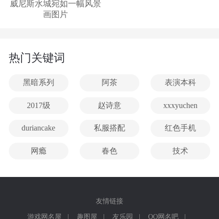
威尼斯水城宛如一幅风景
画图片
热门关键词
黑暗系列
阿茶
表演本科
2017级
赵诗意
xxxyuchen
duriancake
私服搭配
红色手机
网瘾
春色
技术
友情链接
游戏网名屋
|
趣图屋
|
友乐园
|
QQ网名吧
|