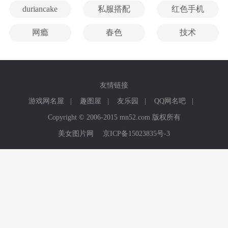
duriancake
私服搭配
红色手机
网瘾
春色
技术
友情链接
游戏网名屋
|
趣图屋
|
友乐园
|
QQ网名吧
|
Copyright © 2006-2015 mn52.com 版权所有
美女图片网
京ICP备15023835号-3