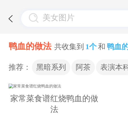
鸭血的做法
共收集到
1个
和
鸭血
推荐：
黑暗系列
阿茶
表演本
家常菜食谱红烧鸭血的做
法