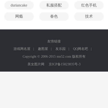
duriancake
私服搭配
红色手机
网瘾
春色
技术
友情链接
游戏网名屋
|
趣图屋
|
友乐园
|
QQ网名吧
|
Copyright © 2006-2015 mn52.com 版权所有
美女图片网
京ICP备15023835号-3