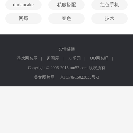
duriancake
私服搭配
红色手机
网瘾
春色
技术
友情链接
游戏网名屋
|
趣图屋
|
友乐园
|
QQ网名吧
|
Copyright © 2006-2015 mn52.com 版权所有
美女图片网
京ICP备15023835号-3