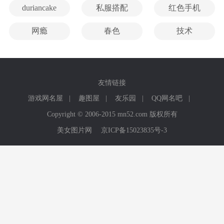
duriancake
私服搭配
红色手机
网瘾
春色
技术
友情链接
游戏网名屋
|
趣图屋
|
友乐园
|
QQ网名吧
|
Copyright © 2006-2015 mn52.com 版权所有
美女图片网
京ICP备15023835号-3