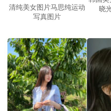
清纯美女图片马思纯运动
晓
写真图片