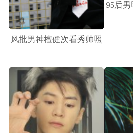
95后
风批男神檀健次看秀帅照