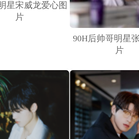
男明星宋威龙爱心图
片
90H后帅哥明星
片