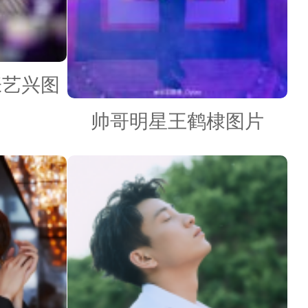
张艺兴图
帅哥明星王鹤棣图片