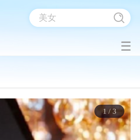
1
/
3