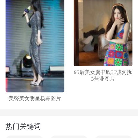
95后美女虞书欣非诚勿扰
3营业图片
美臀美女明星杨幂图片
热门关键词