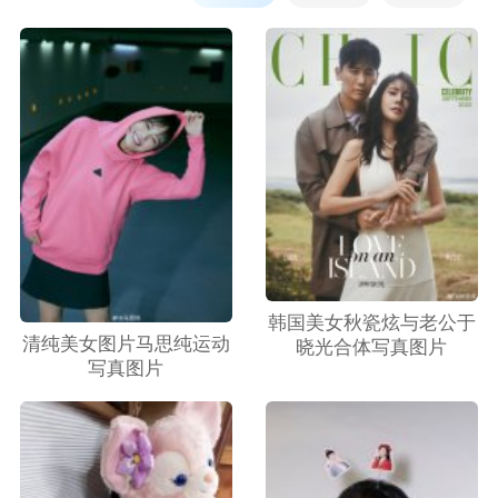
韩国美女秋瓷炫与老公于
清纯美女图片马思纯运动
晓光合体写真图片
写真图片