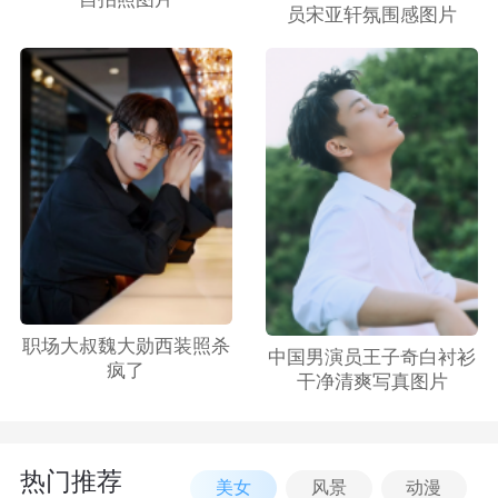
员宋亚轩氛围感图片
职场大叔魏大勋西装照杀
中国男演员王子奇白衬衫
疯了
干净清爽写真图片
热门推荐
美女
风景
动漫