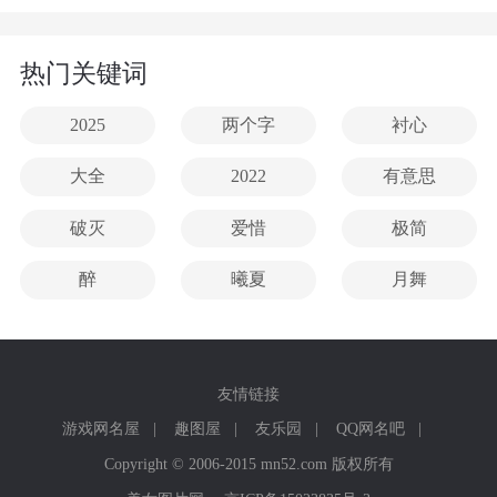
热门关键词
2025
两个字
衬心
大全
2022
有意思
破灭
爱惜
极简
醉
曦夏
月舞
友情链接
游戏网名屋
|
趣图屋
|
友乐园
|
QQ网名吧
|
Copyright © 2006-2015 mn52.com 版权所有