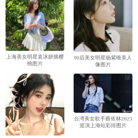
上海美女明星袁冰妍摘樱
90后美女明星杨紫唯美人
桃图片
像图片
台湾美女歌手蔡依林2023
巡演上海站彩排图片