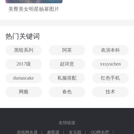
美臀美女明星杨幂图片
热门关键词
黑暗系列
阿茶
表演本科
2017级
赵诗意
xxxyuchen
duriancake
私服搭配
红色手机
网瘾
春色
技术
友情链接
游戏网名屋
|
趣图屋
|
友乐园
|
QQ网名吧
|