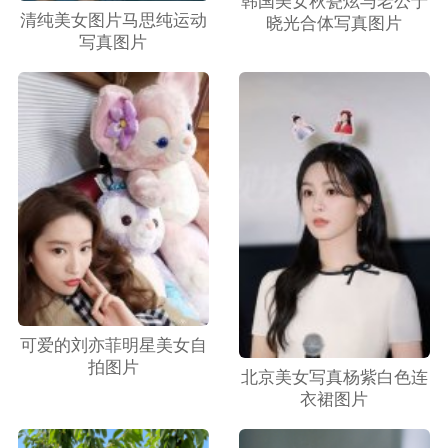
韩国美女秋瓷炫与老公于
清纯美女图片马思纯运动
晓光合体写真图片
写真图片
可爱的刘亦菲明星美女自
拍图片
北京美女写真杨紫白色连
衣裙图片