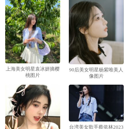
上海美女明星袁冰妍摘樱
90后美女明星杨紫唯美人
桃图片
像图片
台湾美女歌手蔡依林2023