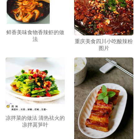
鲜香美味食物香辣虾的做
法
重庆美食四川小吃酸辣粉
图片
凉拌菜的做法 清热祛火的
凉拌莴笋叶