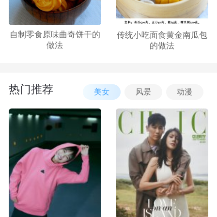
自制零食原味曲奇饼干的
传统小吃面食黄金南瓜包
做法
的做法
热门推荐
美女
风景
动漫