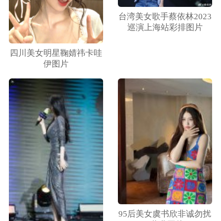
台湾美女歌手蔡依林2023
巡演上海站彩排图片
四川美女明星鞠婧祎卡哇
伊图片
95后美女虞书欣非诚勿扰