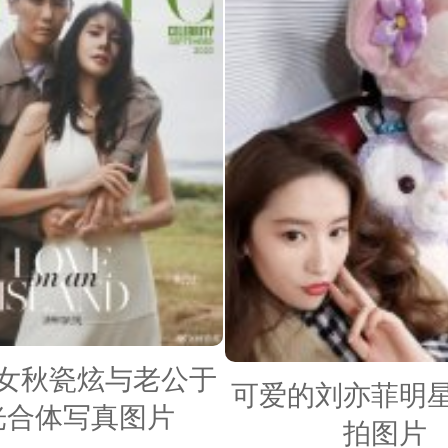
女秋瓷炫与老公于
可爱的刘亦菲明
光合体写真图片
拍图片