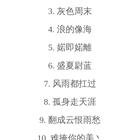
3. 灰色周末
4. 浪的像海
5. 婼即婼離
6. 盛夏尉蓝
7. 风雨都扛过
8. 孤身走天涯
9. 翻成云恨雨愁
10. 难掩你的美丶