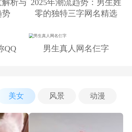
意解析与
2025年潮流趋势：男生姓
趋势
零的独特三字网名精选
称QQ
男生真人网名仨字
美女
风景
动漫