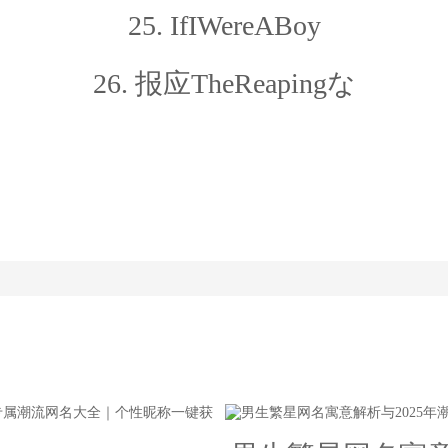
25. IfIWereABoy
26. 报应TheReapingな