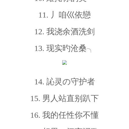
11. 丿咱巛依戀
12. 我浇余酒洗剑
13. 现实旳沧桑╮
14. 訫灵の守护者
15. 男人站直别趴下
16. 我的任性你不懂