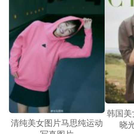
韩国美
清纯美女图片马思纯运动
晓