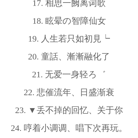
17. 相思一阙离词歌
18. 眩晕の智障仙女
19. 人生若只如初見┕
20. 童話、漸漸融化了
21. 无爱一身轻ろ゛
22. 悲催流年、日盛渐衰
23. ▼丢不掉的回忆、关于你
24. 哼着小调调、唱下次再玩。