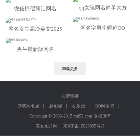
qq女孩网名简单大方
微信情侣简洁网名
网名字男生昵称QQ
网名女生高冷英文2025
男生最新版网名
加载更多
友情链接
游戏网名屋
|
趣图屋
|
友乐园
|
QQ网名吧
|
Copyright © 2006-2015 mn52.com 版权所有
美女图片网
京ICP备15023835号-3