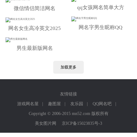
qq女孩网名简单大方
微信情侣简洁网名
网名字男生昵称QQ
网名女生高冷英文2025
男生最新版网名
加载更多
友情链接
游戏网名屋
|
趣图屋
|
友乐园
|
QQ网名吧
|
Copyright © 2006-2015 mn52.com 版权所有
美女图片网
京ICP备15023835号-3