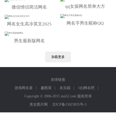
qq女孩网名简单大方
微信情侣简洁网名
网名字男生昵称QQ
网名女生高冷英文2025
男生最新版网名
加载更多
友情链接
游戏网名屋
|
趣图屋
|
友乐园
|
QQ网名吧
|
Copyright © 2006-2015 mn52.com 版权所有
美女图片网
京ICP备15023835号-3