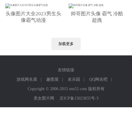
头像图片大全2023男生头
帅哥图片头像 霸气 冷酷
像霸气动漫
超拽
加载更多
友情链接
游戏网名屋
|
趣图屋
|
友乐园
|
QQ网名吧
|
Copyright © 2006-2015 mn52.com 版权所有
美女图片网
京ICP备15023835号-3