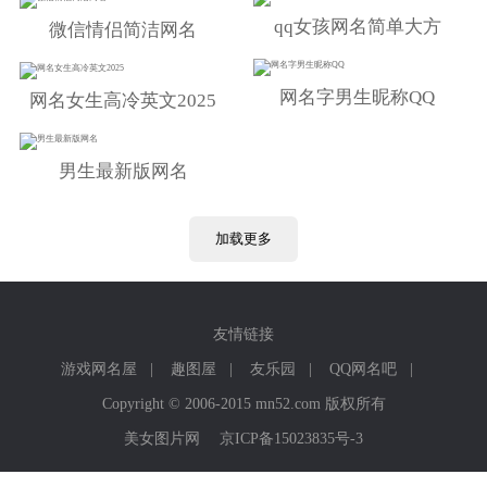
qq女孩网名简单大方
微信情侣简洁网名
网名字男生昵称QQ
网名女生高冷英文2025
男生最新版网名
加载更多
友情链接
游戏网名屋
|
趣图屋
|
友乐园
|
QQ网名吧
|
Copyright © 2006-2015 mn52.com 版权所有
美女图片网
京ICP备15023835号-3