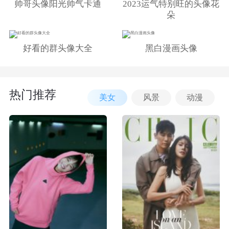
帅哥头像阳光帅气卡通
2023运气特别旺的头像花
朵
好看的群头像大全
黑白漫画头像
热门推荐
美女
风景
动漫