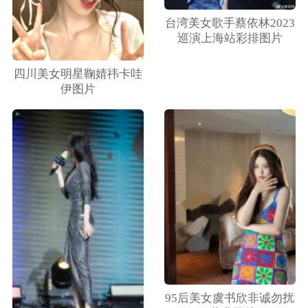
台湾美女歌手蔡依林2023
巡演上海站彩排图片
四川美女明星鞠婧祎卡哇
伊图片
95后美女虞书欣非诚勿扰